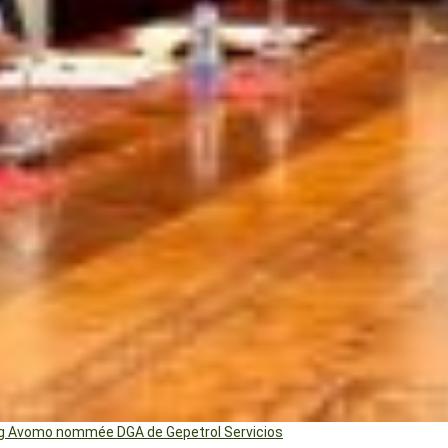
ng Avomo nommée DGA de Gepetrol Servicios