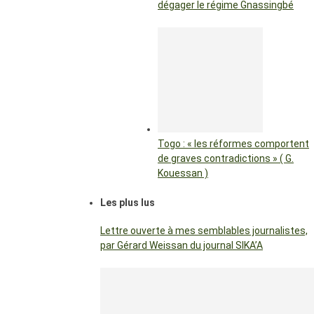
dégager le régime Gnassingbé
Togo : « les réformes comportent
de graves contradictions » ( G.
Kouessan )
Les plus lus
Lettre ouverte à mes semblables journalistes,
par Gérard Weissan du journal SIKA’A