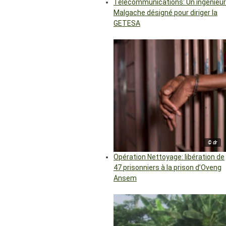
Télécommunications: Un ingénieur
Malgache désigné pour diriger la
GETESA
© dr
Opération Nettoyage: libération de
47 prisonniers à la prison d’Oveng
Ansem