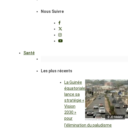
Nous Suivre
Santé
Les plus récents
La Guinée
équatoriale
lance sa
stratégie «
Vision
2030 »
© JD Malabo
pour
l’élimination du paludisme