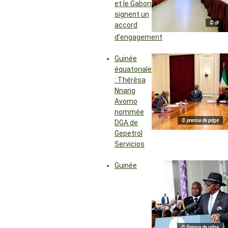
et le Gabon
signent un
© dr
accord
d’engagement
Guinée
équatoriale
: Thérèsa
Nnang
Avomo
nommée
© prensa de pdge
DGA de
Gepetrol
Servicios
Guinée
© Prensa de pdge