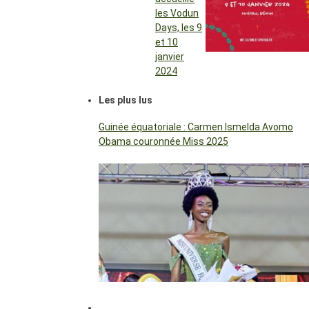
les Vodun
Days, les 9
et 10
janvier
2024
Les plus lus
Guinée équatoriale : Carmen Ismelda Avomo
Obama couronnée Miss 2025