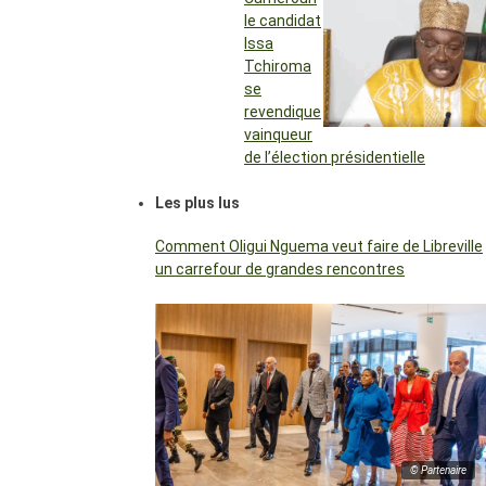
le candidat
Issa
Tchiroma
se
revendique
vainqueur
de l’élection présidentielle
Les plus lus
Comment Oligui Nguema veut faire de Libreville
un carrefour de grandes rencontres
© Partenaire