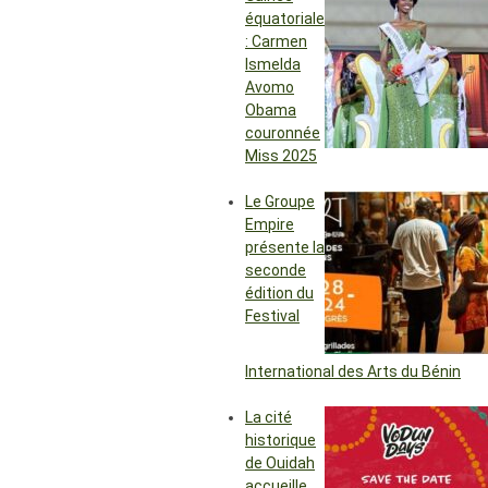
équatoriale
: Carmen
Ismelda
Avomo
Obama
couronnée
Miss 2025
Le Groupe
Empire
présente la
seconde
édition du
Festival
International des Arts du Bénin
La cité
historique
de Ouidah
accueille