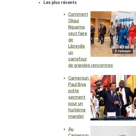
Les plus récents
Comment
Oligui
Nguema
veut faire
de
Libreville
© Partenaire
un
carrefour
de grandes rencontres
Cameroun :
Paul Biya
prête
serment
pour un
huitième
mandat
Au
Cameroun