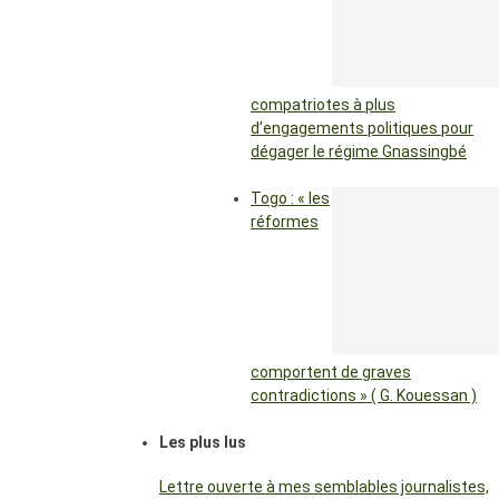
compatriotes à plus
d’engagements politiques pour
dégager le régime Gnassingbé
Togo : « les
réformes
comportent de graves
contradictions » ( G. Kouessan )
Les plus lus
Lettre ouverte à mes semblables journalistes,