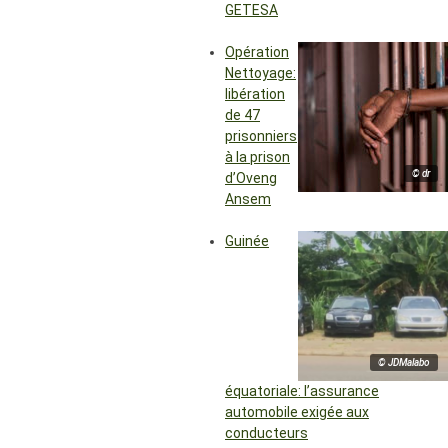
GETESA
Opération
Nettoyage:
libération
de 47
prisonniers
à la prison
© dr
d’Oveng
Ansem
Guinée
© JDMalabo
équatoriale: l’assurance
automobile exigée aux
conducteurs