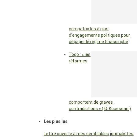
compatriotes à plus
d’engagements politiques pour
dégager le régime Gnassingbé
Togo : « les
réformes
comportent de graves
contradictions » ( G. Kouessan )
Les plus lus
Lettre ouverte à mes semblables journalistes,