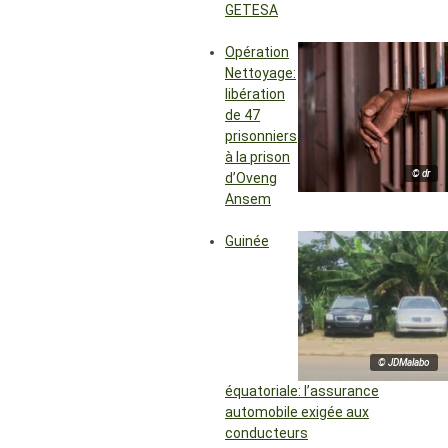
GETESA
Opération
Nettoyage:
libération
de 47
prisonniers
à la prison
© dr
d’Oveng
Ansem
Guinée
© JDMalabo
équatoriale: l’assurance
automobile exigée aux
conducteurs