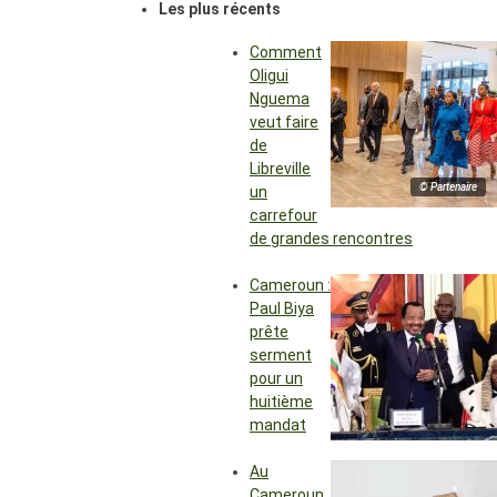
Les plus récents
Comment
Oligui
Nguema
veut faire
de
Libreville
© Partenaire
un
carrefour
de grandes rencontres
Cameroun :
Paul Biya
prête
serment
pour un
huitième
mandat
Au
Cameroun