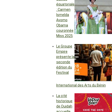
équatoriale
: Carmen
Ismelda
Avomo
Obama
couronnée
Miss 2025
Le Groupe
Empire
présente la
seconde
édition du
Festival
International des Arts du Bénin
La cité
historique
de Ouidah
accueille