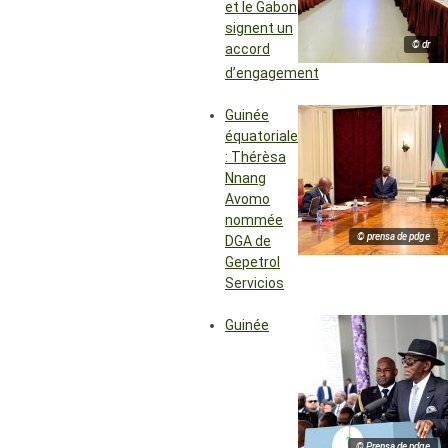
et le Gabon
signent un
© dr
accord
d’engagement
Guinée
équatoriale
: Thérèsa
Nnang
Avomo
nommée
© prensa de pdge
DGA de
Gepetrol
Servicios
Guinée
© Prensa de pdge