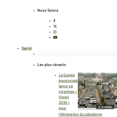
Nous Suivre
Santé
Les plus récents
La Guinée
équatoriale
lance sa
stratégie «
Vision
2030 »
© JD Malabo
pour
l’élimination du paludisme