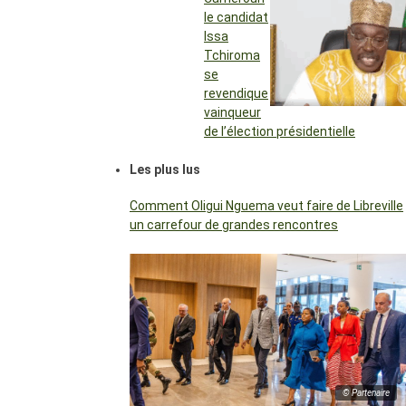
le candidat
Issa
Tchiroma
se
revendique
vainqueur
de l’élection présidentielle
Les plus lus
Comment Oligui Nguema veut faire de Libreville
un carrefour de grandes rencontres
© Partenaire