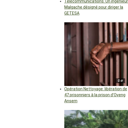
Télécommunications: Un ingénieur
Malgache désigné pour diriger la
GETESA
© dr
Opération Nettoyage: libération de
47 prisonniers à la prison d’Oveng
Ansem