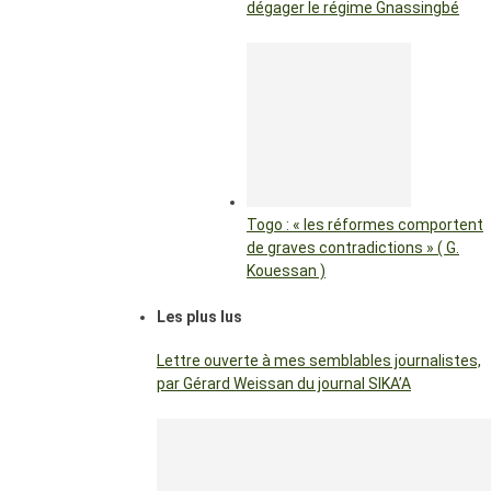
dégager le régime Gnassingbé
Togo : « les réformes comportent
de graves contradictions » ( G.
Kouessan )
Les plus lus
Lettre ouverte à mes semblables journalistes,
par Gérard Weissan du journal SIKA’A