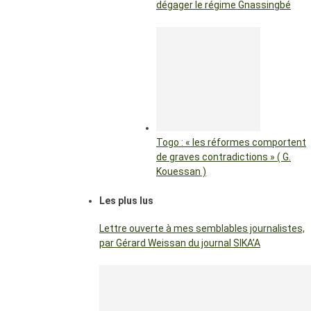
dégager le régime Gnassingbé
Togo : « les réformes comportent
de graves contradictions » ( G.
Kouessan )
Les plus lus
Lettre ouverte à mes semblables journalistes,
par Gérard Weissan du journal SIKA’A