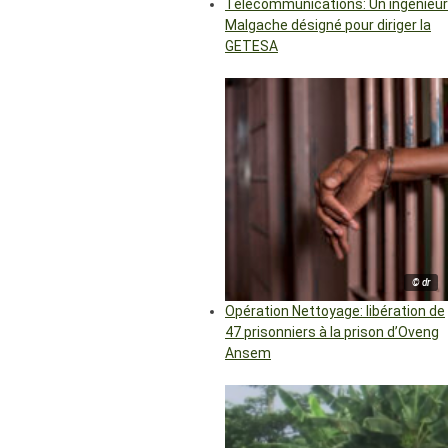
Télécommunications: Un ingénieur
Malgache désigné pour diriger la
GETESA
© dr
Opération Nettoyage: libération de
47 prisonniers à la prison d’Oveng
Ansem