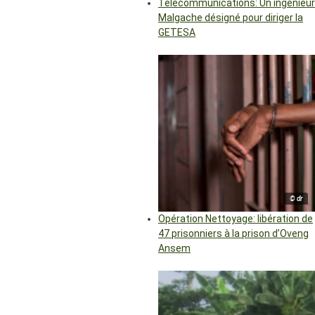
Télécommunications: Un ingénieur
Malgache désigné pour diriger la
GETESA
© dr
Opération Nettoyage: libération de
47 prisonniers à la prison d’Oveng
Ansem