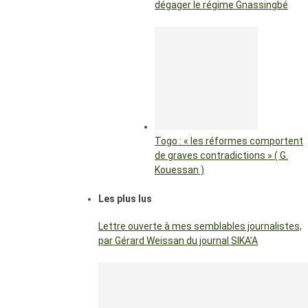
dégager le régime Gnassingbé
Togo : « les réformes comportent
de graves contradictions » ( G.
Kouessan )
Les plus lus
Lettre ouverte à mes semblables journalistes,
par Gérard Weissan du journal SIKA’A