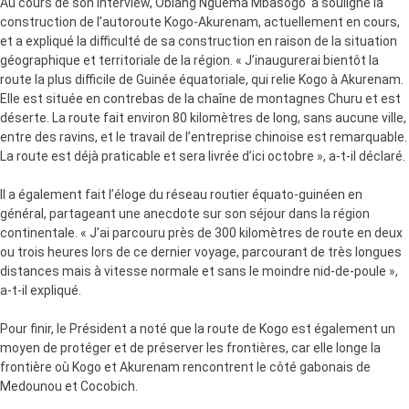
Au cours de son interview, Obiang Nguema Mbasogo a souligné la
construction de l’autoroute Kogo-Akurenam, actuellement en cours,
et a expliqué la difficulté de sa construction en raison de la situation
géographique et territoriale de la région. « J’inaugurerai bientôt la
route la plus difficile de Guinée équatoriale, qui relie Kogo à Akurenam.
Elle est située en contrebas de la chaîne de montagnes Churu et est
déserte. La route fait environ 80 kilomètres de long, sans aucune ville,
entre des ravins, et le travail de l’entreprise chinoise est remarquable.
La route est déjà praticable et sera livrée d’ici octobre », a-t-il déclaré.
Il a également fait l’éloge du réseau routier équato-guinéen en
général, partageant une anecdote sur son séjour dans la région
continentale. « J’ai parcouru près de 300 kilomètres de route en deux
ou trois heures lors de ce dernier voyage, parcourant de très longues
distances mais à vitesse normale et sans le moindre nid-de-poule »,
a-t-il expliqué.
Pour finir, le Président a noté que la route de Kogo est également un
moyen de protéger et de préserver les frontières, car elle longe la
frontière où Kogo et Akurenam rencontrent le côté gabonais de
Medounou et Cocobich.