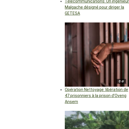
Télécommunications: Un ingénieur
Malgache désigné pour diriger la
GETESA
© dr
Opération Nettoyage: libération de
47 prisonniers à la prison d’Oveng
Ansem