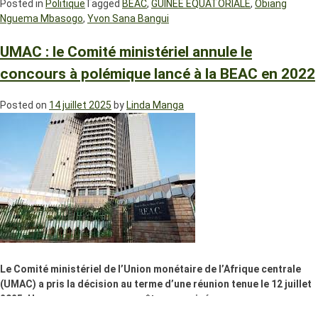
Posted in
Politique
Tagged
BEAC
,
GUINEE EQUATORIALE
,
Obiang
Nguema Mbasogo
,
Yvon Sana Bangui
UMAC : le Comité ministériel annule le
concours à polémique lancé à la BEAC en 2022
Posted on
14 juillet 2025
by
Linda Manga
Le Comité ministériel de l’Union monétaire de l’Afrique centrale
(UMAC) a pris la décision au terme d’une réunion tenue le 12 juillet
2025. Un nouveau concours va être organisé.