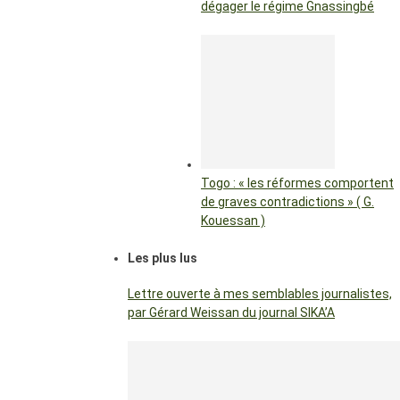
dégager le régime Gnassingbé
Togo : « les réformes comportent
de graves contradictions » ( G.
Kouessan )
Les plus lus
Lettre ouverte à mes semblables journalistes,
par Gérard Weissan du journal SIKA’A