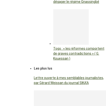
dégager le régime Gnassingbé
Togo : « les réformes comportent
de graves contradictions » ( G.
Kouessan )
Les plus lus
Lettre ouverte à mes semblables journalistes,
par Gérard Weissan du journal SIKA’A