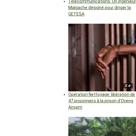
Télécommunications: Un ingénieur
Malgache désigné pour diriger la
GETESA
© dr
Opération Nettoyage: libération de
47 prisonniers à la prison d’Oveng
Ansem