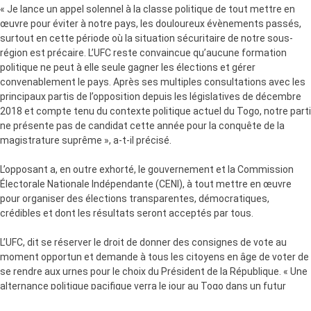
« Je lance un appel solennel à la classe politique de tout mettre en
œuvre pour éviter à notre pays, les douloureux évènements passés,
surtout en cette période où la situation sécuritaire de notre sous-
région est précaire. L’UFC reste convaincue qu’aucune formation
politique ne peut à elle seule gagner les élections et gérer
convenablement le pays. Après ses multiples consultations avec les
principaux partis de l’opposition depuis les législatives de décembre
2018 et compte tenu du contexte politique actuel du Togo, notre parti
ne présente pas de candidat cette année pour la conquête de la
magistrature suprême », a-t-il précisé.
L’opposant a, en outre exhorté, le gouvernement et la Commission
Électorale Nationale Indépendante (CENI), à tout mettre en œuvre
pour organiser des élections transparentes, démocratiques,
crédibles et dont les résultats seront acceptés par tous.
L’UFC, dit se réserver le droit de donner des consignes de vote au
moment opportun et demande à tous les citoyens en âge de voter de
se rendre aux urnes pour le choix du Président de la République. « Une
alternance politique pacifique verra le jour au Togo dans un futur
proche et lorsqu’elle viendra, au-delà de son importance symbolique,