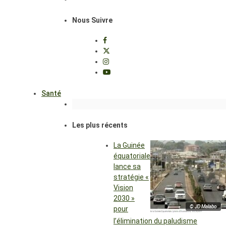
Nous Suivre
Santé
Les plus récents
La Guinée
équatoriale
lance sa
stratégie «
Vision
2030 »
© JD Malabo
pour
l’élimination du paludisme