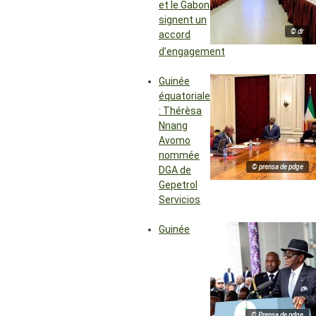
et le Gabon
signent un
© dr
accord
d’engagement
Guinée
équatoriale
: Thérèsa
Nnang
Avomo
nommée
© prensa de pdge
DGA de
Gepetrol
Servicios
Guinée
© Prensa de pdge