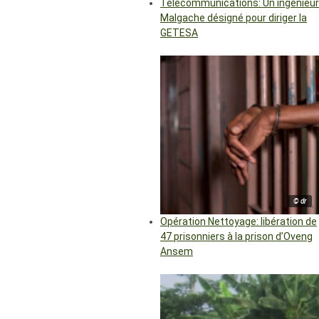
Télécommunications: Un ingénieur
Malgache désigné pour diriger la
GETESA
© dr
Opération Nettoyage: libération de
47 prisonniers à la prison d’Oveng
Ansem