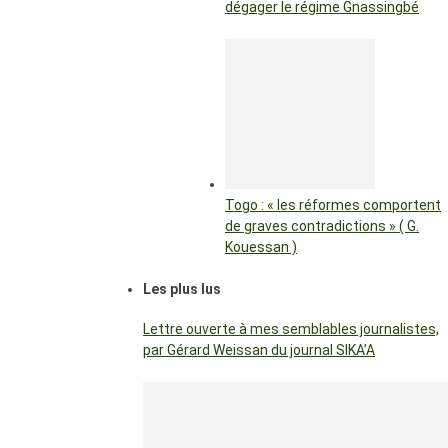
dégager le régime Gnassingbé
Togo : « les réformes comportent
de graves contradictions » ( G.
Kouessan )
Les plus lus
Lettre ouverte à mes semblables journalistes,
par Gérard Weissan du journal SIKA’A