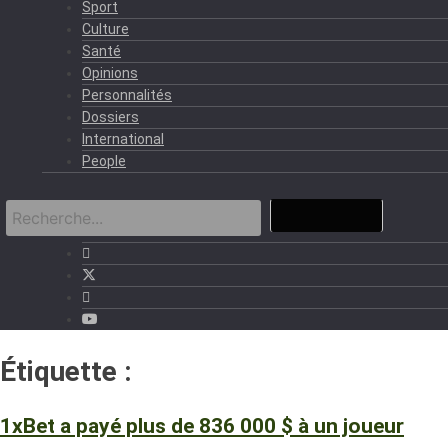
Sport
Culture
Santé
Opinions
Personnalités
Dossiers
International
People
Étiquette :
Client de Guinée
1xBet a payé plus de 836 000 $ à un joueur