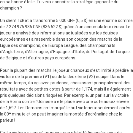
en sa bonne étoile. Tu veux connaître la stratégie gagnante du
champion ?
Un client 1xBet a transformé 5 000 GNF (0,5 $) en une énorme somme
de 7 274 976 936 GNF (836 622 $) grâce à un accumulateur réussi. Le
joueur a analysé des informations actualisées sur les équipes
européennes et a rassemblé dans son coupon des matchs de la
Ligue des champions, de l’Europa League, des championnats
d’Angleterre, d’Allemagne, d’Espagne, d’Italie, de Portugal, de Turquie,
de Belgique et d’autres pays européens.
Pour la plupart des matchs, le joueur chanceux s’est limité à prédire la
victoire de la première (V1) ou de la deuxième (V2) équipe. Dans le
même temps, il a agi avec prudence, choisissant principalement des
résultats avec de petites cotes à partir de 1,174, mais il a également
pris quelques décisions risquées. Par exemple, un pari sur la victoire
de la Roma contre l’Udinese a été placé avec une cote assez élevée
de 1,697. Les Romains ont marqué le but victorieux seulement après
la 80ᵉ minute et on peut imaginer la montée d’adrénaline chez le
parieur !
Cette victoire a assuré au joueur une stabilité financière pour de