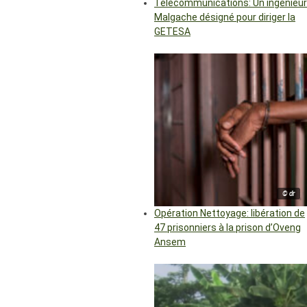
Télécommunications: Un ingénieur
Malgache désigné pour diriger la
GETESA
© dr
Opération Nettoyage: libération de
47 prisonniers à la prison d’Oveng
Ansem