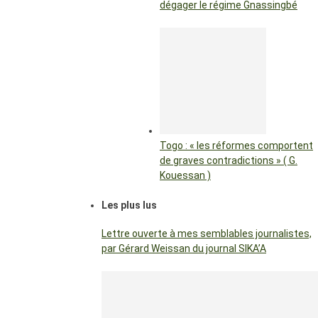
dégager le régime Gnassingbé
Togo : « les réformes comportent
de graves contradictions » ( G.
Kouessan )
Les plus lus
Lettre ouverte à mes semblables journalistes,
par Gérard Weissan du journal SIKA’A