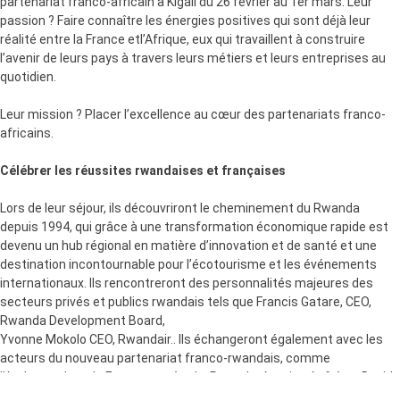
partenariat franco-africain à Kigali du 26 février au 1er mars. Leur
passion ? Faire connaître les énergies positives qui sont déjà leur
réalité entre la France etl’Afrique, eux qui travaillent à construire
l’avenir de leurs pays à travers leurs métiers et leurs entreprises au
quotidien.
Leur mission ? Placer l’excellence au cœur des partenariats franco-
africains.
Célébrer les réussites rwandaises et françaises
Lors de leur séjour, ils découvriront le cheminement du Rwanda
depuis 1994, qui grâce à une transformation économique rapide est
devenu un hub régional en matière d’innovation et de santé et une
destination incontournable pour l’écotourisme et les événements
internationaux. Ils rencontreront des personnalités majeures des
secteurs privés et publics rwandais tels que Francis Gatare, CEO,
Rwanda Development Board,
Yvonne Mokolo CEO, Rwandair.. Ils échangeront également avec les
acteurs du nouveau partenariat franco-rwandais, comme
l’Ambassadeur de France auprès du, Rwanda, Antoine Anfré, et David
Kamanda, Directeur général de l’IRCAD Africa.