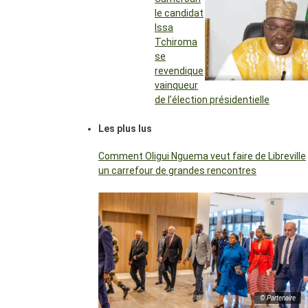
le candidat
Issa
Tchiroma
se
revendique
vainqueur
de l’élection présidentielle
Les plus lus
Comment Oligui Nguema veut faire de Libreville
un carrefour de grandes rencontres
© Partenaire