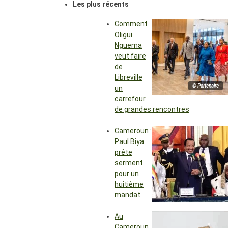
Les plus récents
Comment
Oligui
Nguema
veut faire
de
Libreville
© Partenaire
un
carrefour
de grandes rencontres
Cameroun :
Paul Biya
prête
serment
pour un
huitième
mandat
Au
Cameroun