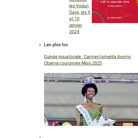
les Vodun
Days, les 9
et 10
janvier
2024
Les plus lus
Guinée équatoriale : Carmen Ismelda Avomo
Obama couronnée Miss 2025