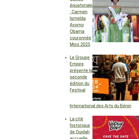
équatoriale
: Carmen
Ismelda
Avomo
Obama
couronnée
Miss 2025
Le Groupe
Empire
présente la
seconde
édition du
Festival
International des Arts du Bénin
La cité
historique
de Ouidah
accueille