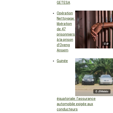
GETESA
Opération
Nettoyage:
libération
de 47
prisonniers
à la prison
© dr
d’Oveng
Ansem
Guinée
© JDMalabo
équatoriale: l’assurance
automobile exigée aux
conducteurs