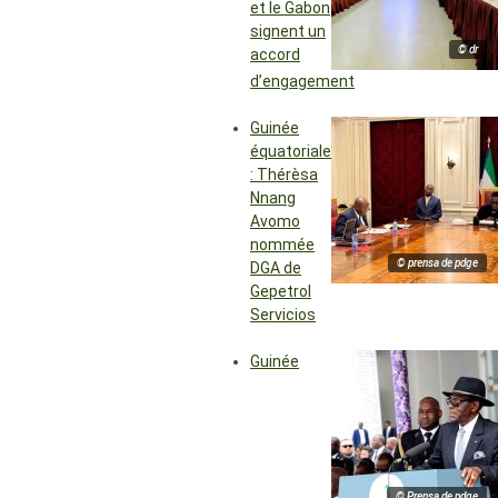
et le Gabon
signent un
© dr
accord
d’engagement
Guinée
équatoriale
: Thérèsa
Nnang
Avomo
nommée
© prensa de pdge
DGA de
Gepetrol
Servicios
Guinée
© Prensa de pdge