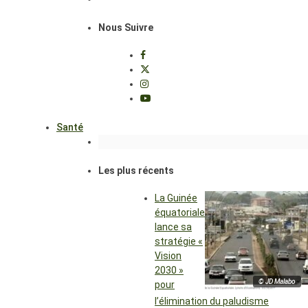
Nous Suivre
Santé
Les plus récents
La Guinée
équatoriale
lance sa
stratégie «
Vision
2030 »
© JD Malabo
pour
l’élimination du paludisme