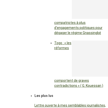
compatriotes à plus
d’engagements politiques pour
dégager le régime Gnassingbé
Togo : « les
réformes
comportent de graves
contradictions » ( G. Kouessan )
Les plus lus
Lettre ouverte à mes semblables journalistes,