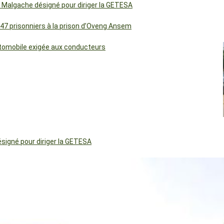
 Malgache désigné pour diriger la GETESA
 47 prisonniers à la prison d’Oveng Ansem
utomobile exigée aux conducteurs
igné pour diriger la GETESA