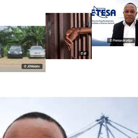
© Prensa de pdge
© dr
© JDMalabo