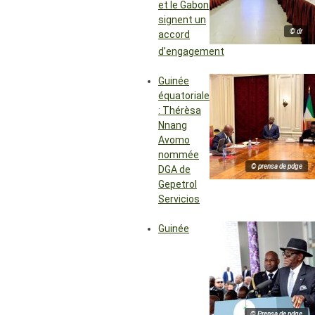
et le Gabon
signent un
© dr
accord
d’engagement
Guinée
équatoriale
: Thérèsa
Nnang
Avomo
nommée
© prensa de pdge
DGA de
Gepetrol
Servicios
Guinée
© Prensa de pdge