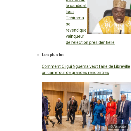
le candidat
Issa
Tchiroma
se
revendique
vainqueur
de l’élection présidentielle
Les plus lus
Comment Oligui Nguema veut faire de Libreville
un carrefour de grandes rencontres
© Partenaire