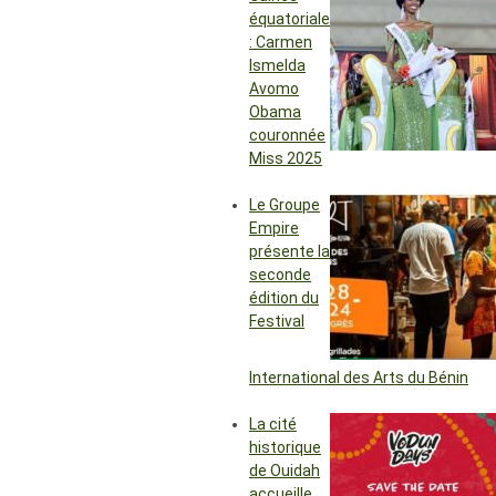
équatoriale
: Carmen
Ismelda
Avomo
Obama
couronnée
Miss 2025
Le Groupe
Empire
présente la
seconde
édition du
Festival
International des Arts du Bénin
La cité
historique
de Ouidah
accueille