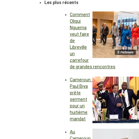
Les plus récents
Comment
Oligui
Nguema
veut faire
de
Libreville
© Partenaire
un
carrefour
de grandes rencontres
Cameroun :
Paul Biya
prête
serment
pour un
huitième
mandat
Au
Cameroun