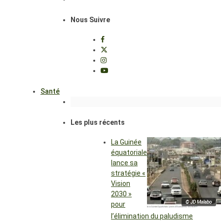
Nous Suivre
Santé
Les plus récents
La Guinée
équatoriale
lance sa
stratégie «
Vision
2030 »
© JD Malabo
pour
l’élimination du paludisme