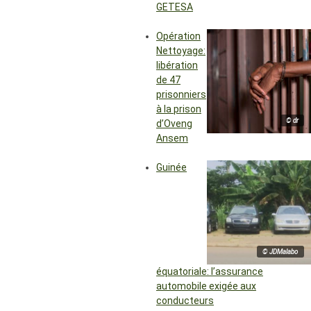
GETESA
Opération
Nettoyage:
libération
de 47
prisonniers
à la prison
© dr
d’Oveng
Ansem
Guinée
© JDMalabo
équatoriale: l’assurance
automobile exigée aux
conducteurs