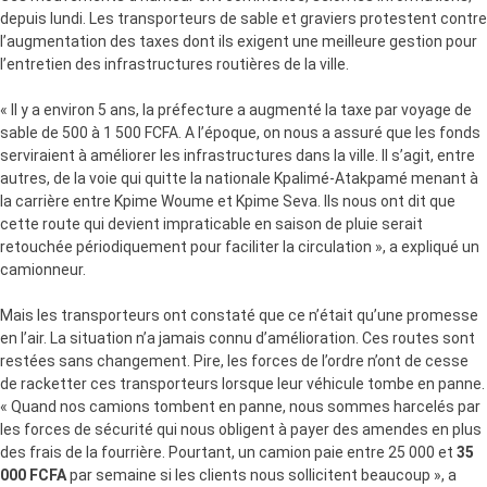
depuis lundi. Les transporteurs de sable et graviers protestent contre
l’augmentation des taxes dont ils exigent une meilleure gestion pour
l’entretien des infrastructures routières de la ville.
« Il y a environ 5 ans, la préfecture a augmenté la taxe par voyage de
sable de 500 à 1 500 FCFA. A l’époque, on nous a assuré que les fonds
serviraient à améliorer les infrastructures dans la ville. Il s’agit, entre
autres, de la voie qui quitte la nationale Kpalimé-Atakpamé menant à
la carrière entre Kpime Woume et Kpime Seva. Ils nous ont dit que
cette route qui devient impraticable en saison de pluie serait
retouchée périodiquement pour faciliter la circulation », a expliqué un
camionneur.
Mais les transporteurs ont constaté que ce n’était qu’une promesse
en l’air. La situation n’a jamais connu d’amélioration. Ces routes sont
restées sans changement. Pire, les forces de l’ordre n’ont de cesse
de racketter ces transporteurs lorsque leur véhicule tombe en panne.
« Quand nos camions tombent en panne, nous sommes harcelés par
les forces de sécurité qui nous obligent à payer des amendes en plus
des frais de la fourrière. Pourtant, un camion paie entre 25 000 et
35
000 FCFA
par semaine si les clients nous sollicitent beaucoup », a