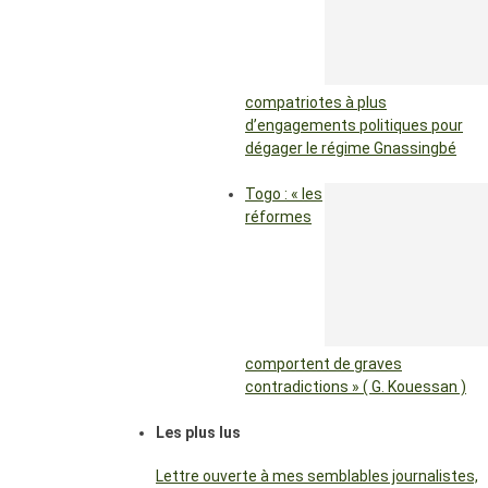
compatriotes à plus
d’engagements politiques pour
dégager le régime Gnassingbé
Togo : « les
réformes
comportent de graves
contradictions » ( G. Kouessan )
Les plus lus
Lettre ouverte à mes semblables journalistes,