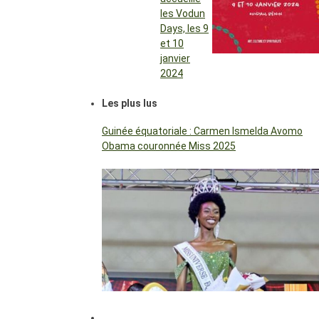
les Vodun
Days, les 9
et 10
janvier
2024
Les plus lus
Guinée équatoriale : Carmen Ismelda Avomo
Obama couronnée Miss 2025