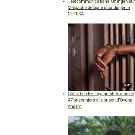
Télécommunications: Un ingénieur
Malgache désigné pour diriger la
GETESA
© dr
Opération Nettoyage: libération de
47 prisonniers à la prison d’Oveng
Ansem