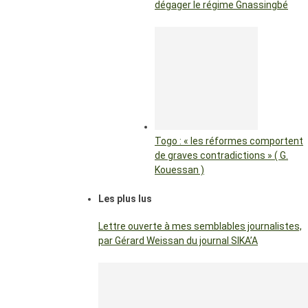
dégager le régime Gnassingbé
Togo : « les réformes comportent
de graves contradictions » ( G.
Kouessan )
Les plus lus
Lettre ouverte à mes semblables journalistes,
par Gérard Weissan du journal SIKA’A