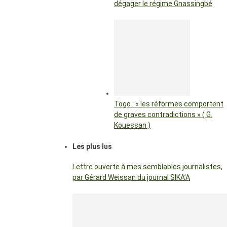
dégager le régime Gnassingbé
Togo : « les réformes comportent
de graves contradictions » ( G.
Kouessan )
Les plus lus
Lettre ouverte à mes semblables journalistes,
par Gérard Weissan du journal SIKA’A