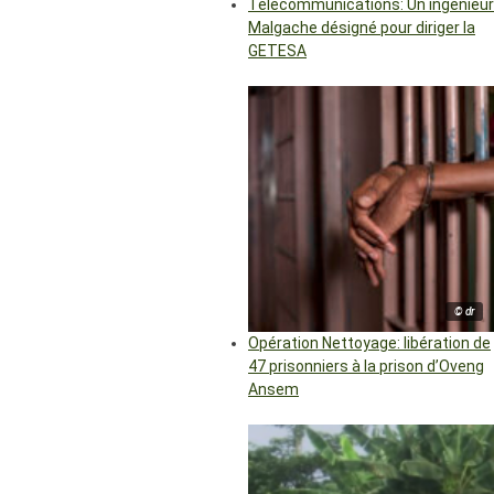
Télécommunications: Un ingénieur
Malgache désigné pour diriger la
GETESA
© dr
Opération Nettoyage: libération de
47 prisonniers à la prison d’Oveng
Ansem