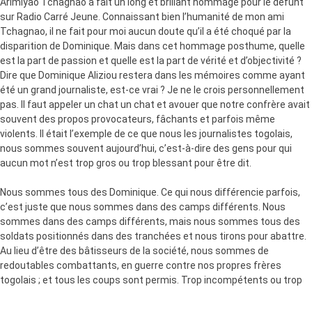
Arimiyao Tchagnao a fait un long et brillant hommage pour le défunt
sur Radio Carré Jeune. Connaissant bien l’humanité de mon ami
Tchagnao, il ne fait pour moi aucun doute qu’il a été choqué par la
disparition de Dominique. Mais dans cet hommage posthume, quelle
est la part de passion et quelle est la part de vérité et d’objectivité ?
Dire que Dominique Aliziou restera dans les mémoires comme ayant
été un grand journaliste, est-ce vrai ? Je ne le crois personnellement
pas. Il faut appeler un chat un chat et avouer que notre confrère avait
souvent des propos provocateurs, fâchants et parfois même
violents. Il était l’exemple de ce que nous les journalistes togolais,
nous sommes souvent aujourd’hui, c’est-à-dire des gens pour qui
aucun mot n’est trop gros ou trop blessant pour être dit.
Nous sommes tous des Dominique. Ce qui nous différencie parfois,
c’est juste que nous sommes dans des camps différents. Nous
sommes dans des camps différents, mais nous sommes tous des
soldats positionnés dans des tranchées et nous tirons pour abattre.
Au lieu d’être des bâtisseurs de la société, nous sommes de
redoutables combattants, en guerre contre nos propres frères
togolais ; et tous les coups sont permis. Trop incompétents ou trop
cupides pour construire la nation, nous préférons participer à l’œuvre
de division. Elle est plus facile!