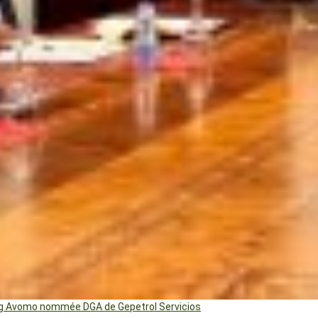
ng Avomo nommée DGA de Gepetrol Servicios