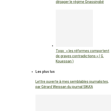
dégager le régime Gnassingbé
Togo : « les réformes comportent
de graves contradictions » ( G.
Kouessan )
Les plus lus
Lettre ouverte à mes semblables journalistes,
par Gérard Weissan du journal SIKA’A