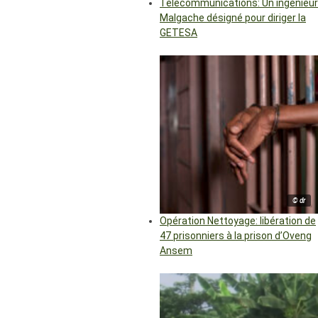
Télécommunications: Un ingénieur
Malgache désigné pour diriger la
GETESA
© dr
Opération Nettoyage: libération de
47 prisonniers à la prison d’Oveng
Ansem