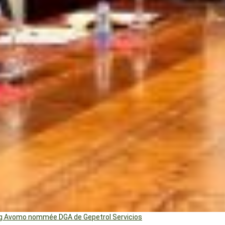
ng Avomo nommée DGA de Gepetrol Servicios