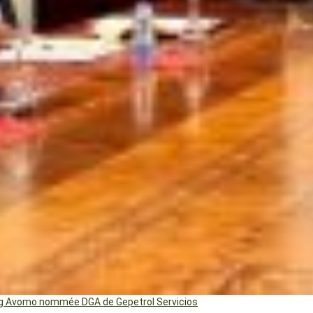
ng Avomo nommée DGA de Gepetrol Servicios