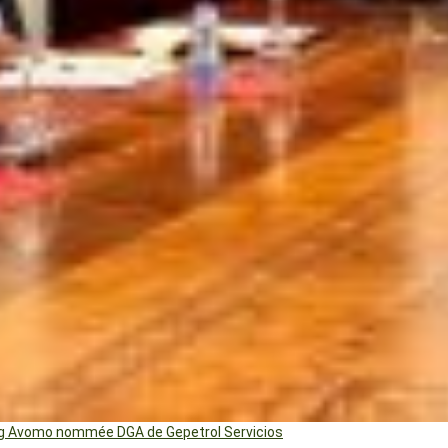
ng Avomo nommée DGA de Gepetrol Servicios