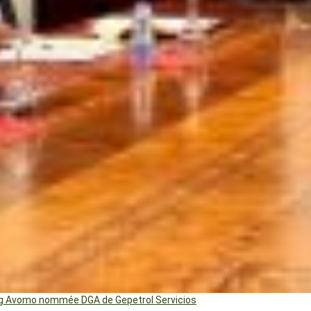
ng Avomo nommée DGA de Gepetrol Servicios