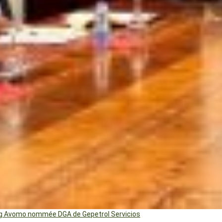
ng Avomo nommée DGA de Gepetrol Servicios