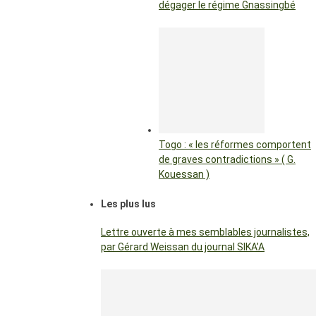
dégager le régime Gnassingbé
Togo : « les réformes comportent
de graves contradictions » ( G.
Kouessan )
Les plus lus
Lettre ouverte à mes semblables journalistes,
par Gérard Weissan du journal SIKA’A