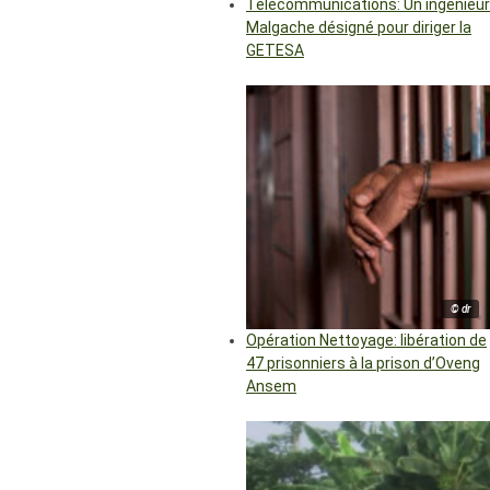
Télécommunications: Un ingénieur
Malgache désigné pour diriger la
GETESA
© dr
Opération Nettoyage: libération de
47 prisonniers à la prison d’Oveng
Ansem