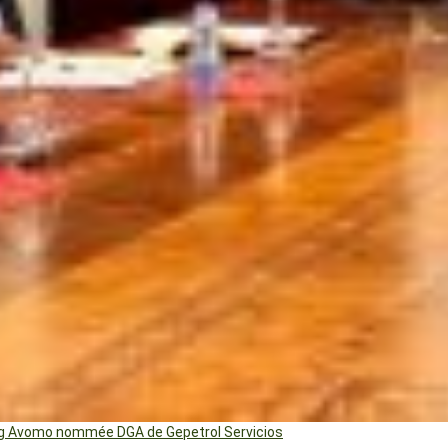
ng Avomo nommée DGA de Gepetrol Servicios